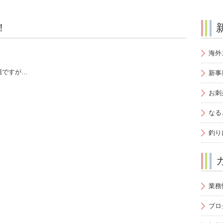
！
海外
堀ですが…
新事
お刺
なる
釣り
業務
ブロ